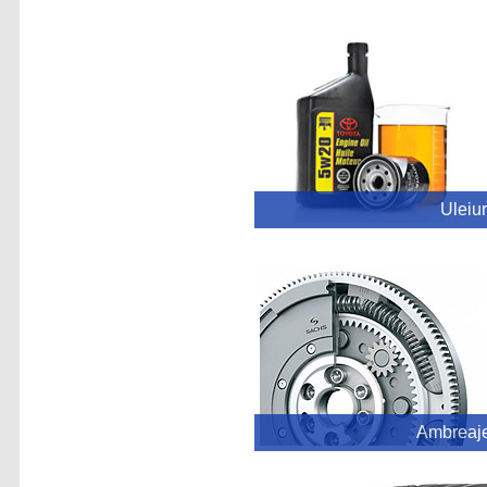
Uleiur
Ambreaj