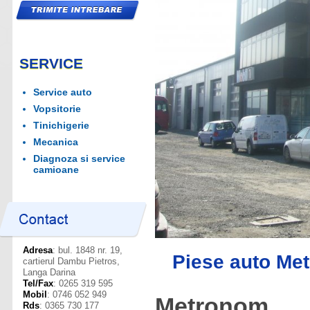
SERVICE
Service auto
Vopsitorie
Tinichigerie
Mecanica
Diagnoza si service
camioane
Adresa
: bul. 1848 nr. 19,
Piese auto Me
cartierul Dambu Pietros,
Langa Darina
Tel/Fax
: 0265 319 595
Mobil
: 0746 052 949
Metronom
Rds
: 0365 730 177